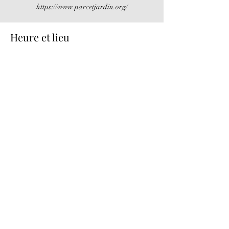
https://www.parcetjardin.org/
Heure et lieu
26 avr. 2025, 10:00 – 27 avr. 2025, 19:00
Villemandeur, Château de Lisledon, 45700
Villemandeur, France
Partager cet événement
© 2023 par ROTARY CLUB DE MONTARGIS GATINAIS.